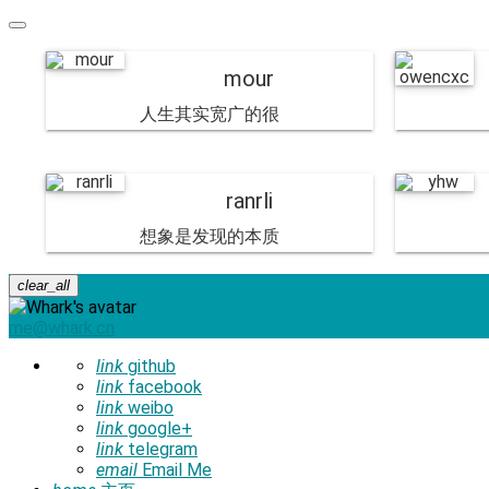
mour
人生其实宽广的很
ranrli
想象是发现的本质
clear_all
me@whark.cn
link
github
link
facebook
link
weibo
link
google+
link
telegram
email
Email Me