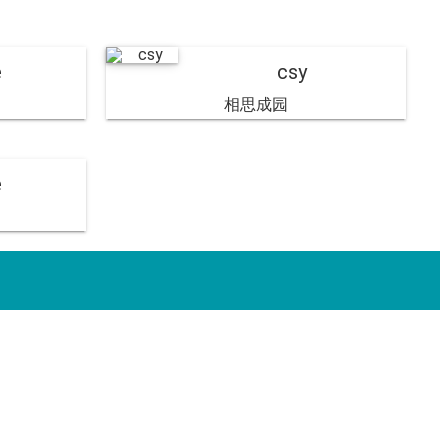
e
csy
相思成园
e