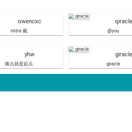
owencxc
qiracl
mitre 戴
@you
yhw
giracl
痛点就是起点
giracle